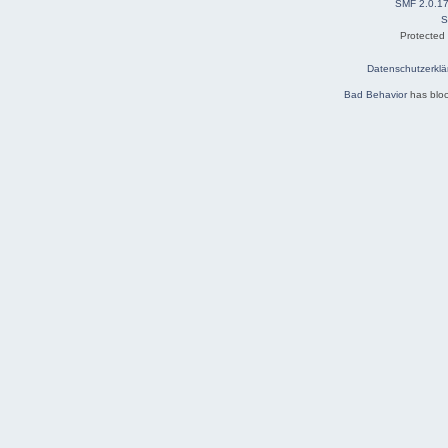
SMF 2.0.1
S
Protected
Datenschutzerklä
Bad Behavior
has blo