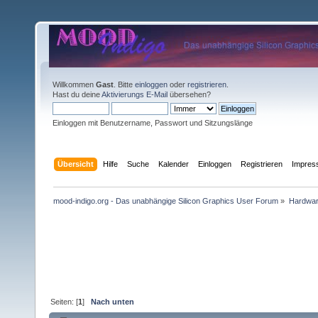
Willkommen
Gast
. Bitte
einloggen
oder
registrieren
.
Hast du deine
Aktivierungs E-Mail
übersehen?
Einloggen mit Benutzername, Passwort und Sitzungslänge
Übersicht
Hilfe
Suche
Kalender
Einloggen
Registrieren
Impre
mood-indigo.org - Das unabhängige Silicon Graphics User Forum
»
Hardwa
Seiten: [
1
]
Nach unten