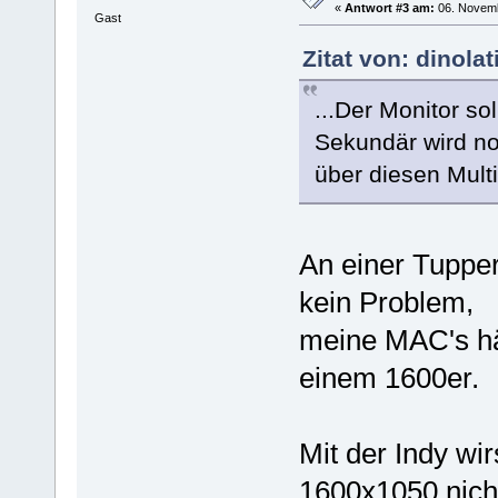
«
Antwort #3 am:
06. Novemb
Gast
Zitat von: dinola
...Der Monitor so
Sekundär wird no
über diesen Multi
An einer Tupp
kein Problem,
meine MAC's hä
einem 1600er.
Mit der Indy wi
1600x1050 nich