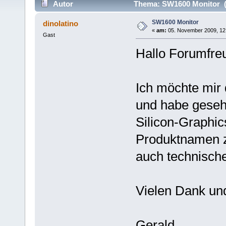
Autor
Thema: SW1600 Monitor (
SW1600 Monitor
dinolatino
«
am:
05. November 2009, 12
Gast
Hallo Forumfre
Ich möchte mir
und habe geseh
Silicon-Graphic
Produktnamen z
auch technisch
Vielen Dank und
Gerald