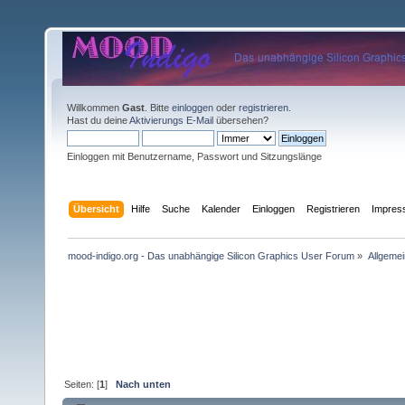
Willkommen
Gast
. Bitte
einloggen
oder
registrieren
.
Hast du deine
Aktivierungs E-Mail
übersehen?
Einloggen mit Benutzername, Passwort und Sitzungslänge
Übersicht
Hilfe
Suche
Kalender
Einloggen
Registrieren
Impre
mood-indigo.org - Das unabhängige Silicon Graphics User Forum
»
Allgemei
Seiten: [
1
]
Nach unten