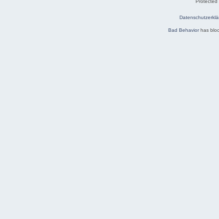
Protected
Datenschutzerklä
Bad Behavior
has blo