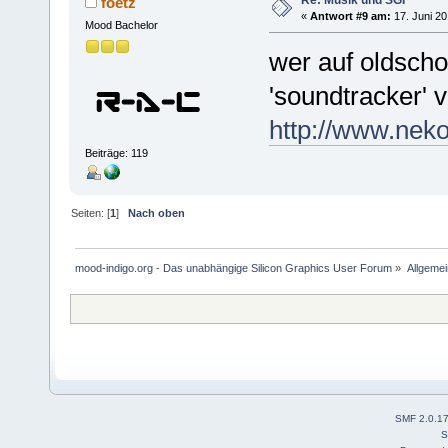
Re: Musik und SGI
foetz
«
Antwort #9 am:
17. Juni 20
Mood Bachelor
wer auf oldscho
'soundtracker' 
http://www.neko
Beiträge: 119
Seiten: [
1
]
Nach oben
mood-indigo.org - Das unabhängige Silicon Graphics User Forum
»
Allgemei
SMF 2.0.1
S