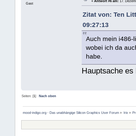
«
Antwort #6 am:
17. Dezemb
Gast
Zitat von: Ten Li
09:27:13
Auch mein i486-li
wobei ich da auch
habe.
Hauptsache es h
Seiten: [
1
]
Nach oben
mood-indigo.org - Das unabhängige Silicon Graphics User Forum
»
Irix
»
Pr