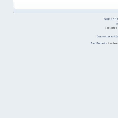
SMF 2.0.1
S
Protected
Datenschutzerklä
Bad Behavior
has blo