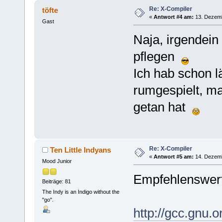
Re: X-Compiler
töfte
«
Antwort #4 am:
13. Dezemb
Gast
Naja, irgendei
pflegen
Ich hab schon l
rumgespielt, ma
getan hat
Re: X-Compiler
Ten Little Indyans
«
Antwort #5 am:
14. Dezemb
Mood Junior
Empfehlenswert
Beiträge: 81
The Indy is an Indigo without the
"go".
http://gcc.gnu.or