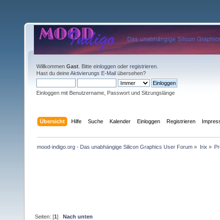
Willkommen
Gast
. Bitte
einloggen
oder
registrieren
.
Hast du deine
Aktivierungs E-Mail
übersehen?
Einloggen mit Benutzername, Passwort und Sitzungslänge
Übersicht
Hilfe
Suche
Kalender
Einloggen
Registrieren
Impre
mood-indigo.org - Das unabhängige Silicon Graphics User Forum
»
Irix
»
Pr
Seiten: [
1
]
Nach unten