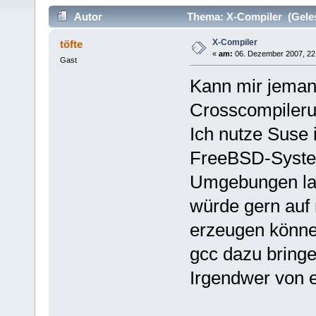
Autor
Thema: X-Compiler (Geles
X-Compiler
töfte
«
am:
06. Dezember 2007, 22
Gast
Kann mir jeman
Crosscompileru
Ich nutze Suse 
FreeBSD-System
Umgebungen lau
würde gern auf
erzeugen könne
gcc dazu bringe
Irgendwer von 