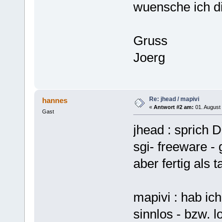
wuensche ich di
Gruss
Joerg
Re: jhead / mapivi
hannes
«
Antwort #2 am:
01. August 
Gast
jhead : sprich 
sgi- freeware - g
aber fertig als t
mapivi : hab ich
sinnlos - bzw. l