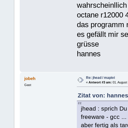
wahrscheinllic
octane r12000
das programm nu
es gefällt mir se
grüsse
hannes
Re: jhead / mapivi
jobeh
«
Antwort #3 am:
01. August 
Gast
Zitat von: hanne
jhead : sprich Du
freeware - gcc ...
aber fertig als ta