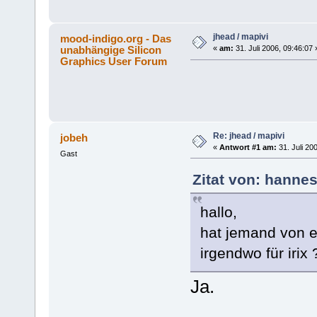
jhead / mapivi
mood-indigo.org - Das
unabhängige Silicon
«
am:
31. Juli 2006, 09:46:07 
Graphics User Forum
Re: jhead / mapivi
jobeh
«
Antwort #1 am:
31. Juli 20
Gast
Zitat von: hannes
hallo,
hat jemand von eu
irgendwo für irix 
Ja.