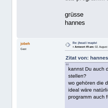
grüsse
hannes
Re: jhead / mapivi
jobeh
«
Antwort #9 am:
02. August 
Gast
Zitat von: hanne
kannst Du auch d
stellen?
wo gehören die d
ideal wäre natürli
programm auch fü