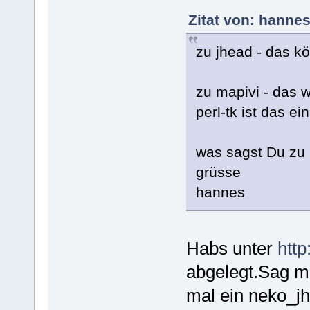
Zitat von: hanne
zu jhead - das k
zu mapivi - das w
perl-tk ist das e
was sagst Du zu 
grüsse
hannes
Habs unter
http
abgelegt.Sag ma
mal ein neko_jh