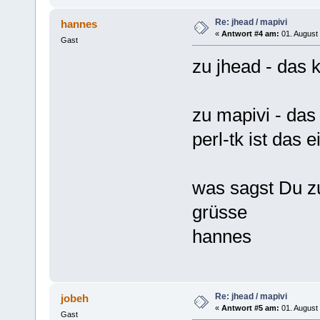
Re: jhead / mapivi
hannes
«
Antwort #4 am:
01. August 
Gast
zu jhead - das
zu mapivi - das
perl-tk ist das 
was sagst Du zu
grüsse
hannes
Re: jhead / mapivi
jobeh
«
Antwort #5 am:
01. August 
Gast