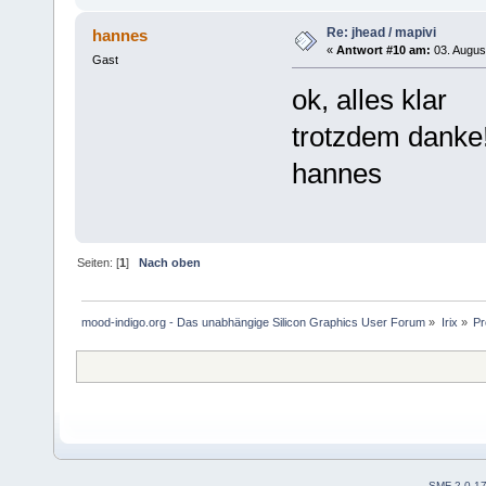
Re: jhead / mapivi
hannes
«
Antwort #10 am:
03. Augus
Gast
ok, alles klar
trotzdem danke
hannes
Seiten: [
1
]
Nach oben
mood-indigo.org - Das unabhängige Silicon Graphics User Forum
»
Irix
»
Pr
SMF 2.0.1