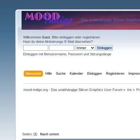
Willkommen
Gast
. Bitte
einloggen
oder
registrieren
.
Hast du deine
Aktivierungs E-Mail
übersehen?
Einloggen mit Benutzername, Passwort und Sitzungslänge
Übersicht
Hilfe
Suche
Kalender
Einloggen
Registrieren
Impre
mood-indigo.org - Das unabhängige Silicon Graphics User Forum
»
Irix
»
Pr
Seiten: [
1
]
Nach unten