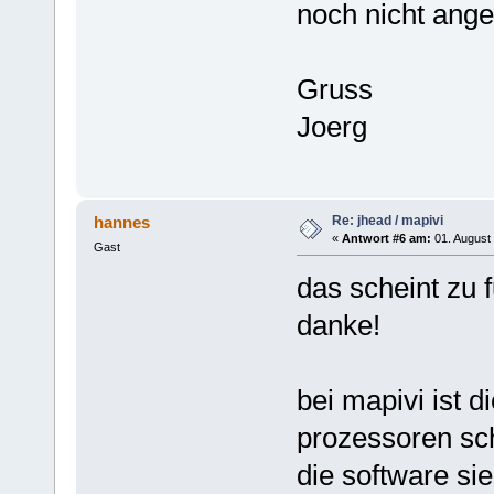
noch nicht ange
Gruss
Joerg
Re: jhead / mapivi
hannes
«
Antwort #6 am:
01. August 
Gast
das scheint zu f
danke!
bei mapivi ist d
prozessoren sch
die software sie