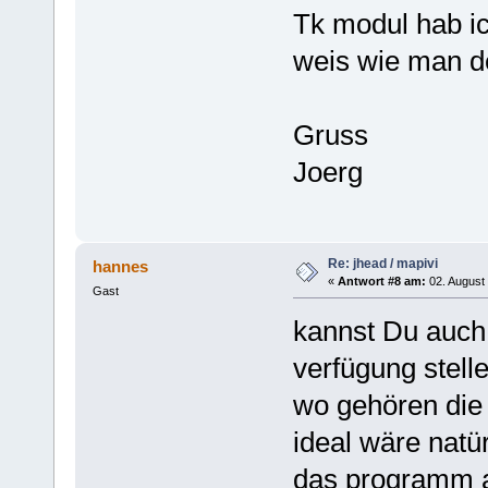
Tk modul hab ic
weis wie man d
Gruss
Joerg
Re: jhead / mapivi
hannes
«
Antwort #8 am:
02. August 
Gast
kannst Du auch
verfügung stell
wo gehören die
ideal wäre natür
das programm au