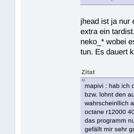
jhead ist ja nur
extra ein tardis
neko_* wobei es
tun. Es dauert 
Zitat
mapivi : hab ich d
bzw. lohnt den a
wahrscheinllich 
octane r12000 4
das programm nut
gefällt mir sehr gu