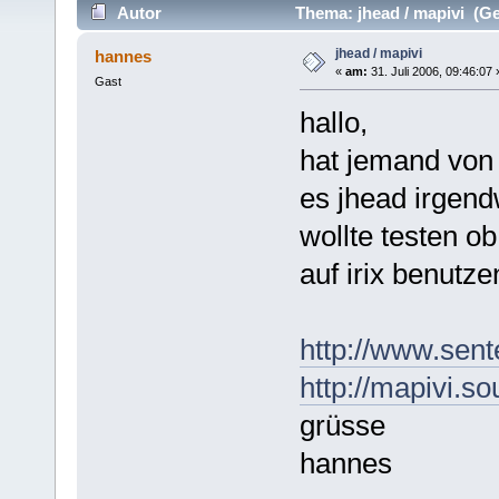
Autor
Thema: jhead / mapivi (Ge
jhead / mapivi
hannes
«
am:
31. Juli 2006, 09:46:07 
Gast
hallo,
hat jemand von e
es jhead irgendw
wollte testen o
auf irix benutz
http://www.sen
http://mapivi.s
grüsse
hannes