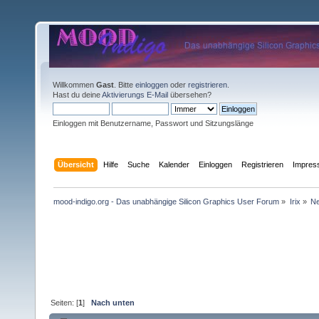
Willkommen
Gast
. Bitte
einloggen
oder
registrieren
.
Hast du deine
Aktivierungs E-Mail
übersehen?
Einloggen mit Benutzername, Passwort und Sitzungslänge
Übersicht
Hilfe
Suche
Kalender
Einloggen
Registrieren
Impre
mood-indigo.org - Das unabhängige Silicon Graphics User Forum
»
Irix
»
Ne
Seiten: [
1
]
Nach unten