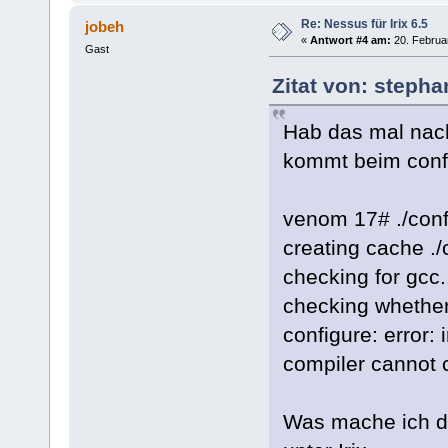
Re: Nessus für Irix 6.5
jobeh
«
Antwort #4 am:
20. Februar
Gast
Zitat von: steph
Hab das mal nach
kommt beim confi
venom 17# ./conf
creating cache ./
checking for gcc.
checking whether
configure: error: 
compiler cannot 
Was mache ich da