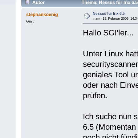
Autor
Thema: Nessus für Irix 6.
Nessus für Irix 6.5
stephankoenig
«
am:
19. Februar 2006, 14:3
Gast
Hallo SGI'ler...
Unter Linux ha
securityscanner
geniales Tool u
oder nach Einve
prüfen.
Ich suche nun sc
6.5 (Momentan is
noch nicht fünd