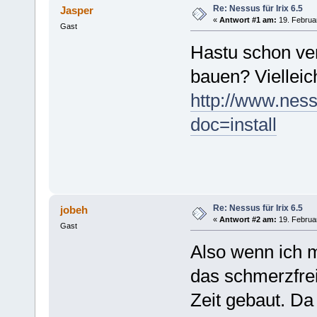
Re: Nessus für Irix 6.5
Jasper
«
Antwort #1 am:
19. Februar
Gast
Hastu schon ver
bauen? Vielleich
http://www.nes
doc=install
Re: Nessus für Irix 6.5
jobeh
«
Antwort #2 am:
19. Februar
Gast
Also wenn ich m
das schmerzfrei
Zeit gebaut. Da