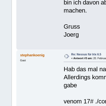
bin ich davon 
machen.
Gruss
Joerg
Re: Nessus für Irix 6.5
stephankoenig
«
Antwort #3 am:
20. Februar
Gast
Hab das mal nac
Allerdings komm
gabe
venom 17# ./co