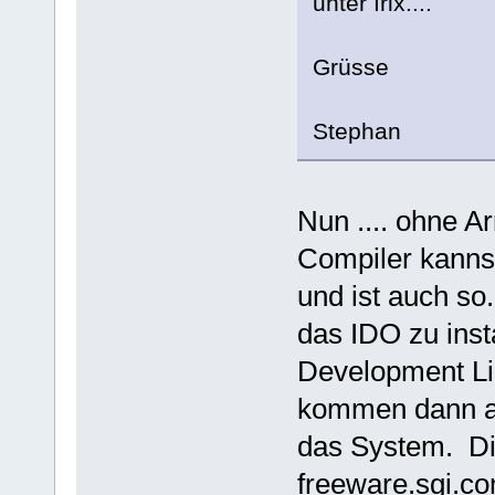
unter Irix....
Grüsse
Stephan
Nun .... ohne A
Compiler kannst 
und ist auch s
das IDO zu insta
Development Li
kommen dann as,
das System. Di
freeware.sgi.co