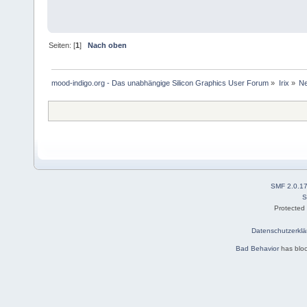
Seiten: [
1
]
Nach oben
mood-indigo.org - Das unabhängige Silicon Graphics User Forum
»
Irix
»
Ne
SMF 2.0.1
S
Protected
Datenschutzerklä
Bad Behavior
has blo