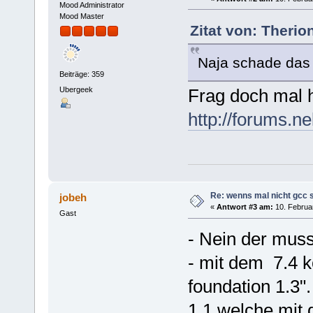
Mood Administrator
Mood Master
Zitat von: Therio
Naja schade das 
Beiträge: 359
Ubergeek
Frag doch mal h
http://forums.n
Re: wenns mal nicht gcc s
jobeh
«
Antwort #3 am:
10. Februar
Gast
- Nein der muss
- mit dem 7.4 
foundation 1.3".
1.1 welche mit 