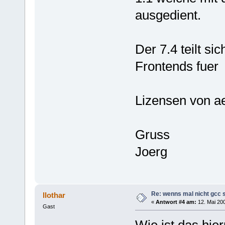
ausgedient.
Der 7.4 teilt si
Frontends fuer
Lizensen von ae
Gruss
Joerg
Re: wenns mal nicht gcc s
llothar
«
Antwort #4 am:
12. Mai 200
Gast