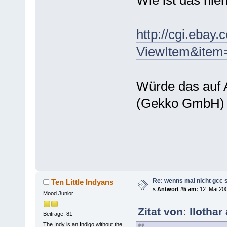
Wie ist das hie
http://cgi.ebay
ViewItem&item
Würde das auf 
(Gekko GmbH) f
Re: wenns mal nicht gcc s
Ten Little Indyans
«
Antwort #5 am:
12. Mai 200
Mood Junior
Zitat von: llotha
Beiträge: 81
The Indy is an Indigo without the