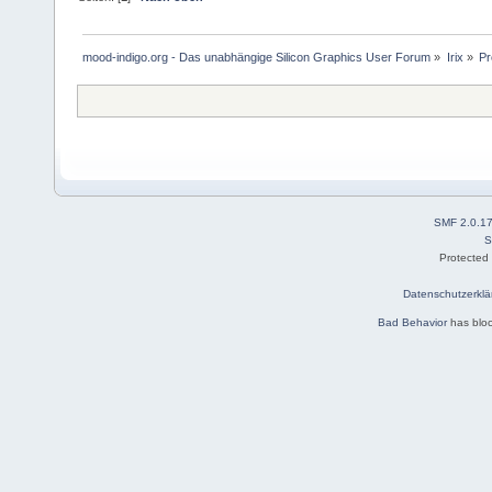
mood-indigo.org - Das unabhängige Silicon Graphics User Forum
»
Irix
»
Pr
SMF 2.0.1
S
Protected
Datenschutzerklä
Bad Behavior
has blo