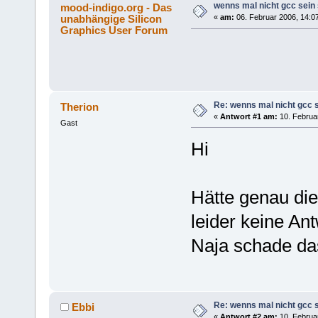
wenns mal nicht gcc sein 
mood-indigo.org - Das
unabhängige Silicon
«
am:
06. Februar 2006, 14:0
Graphics User Forum
Re: wenns mal nicht gcc s
Therion
«
Antwort #1 am:
10. Februar
Gast
Hi
Hätte genau di
leider keine An
Naja schade da
Re: wenns mal nicht gcc s
Ebbi
«
Antwort #2 am:
10. Februar