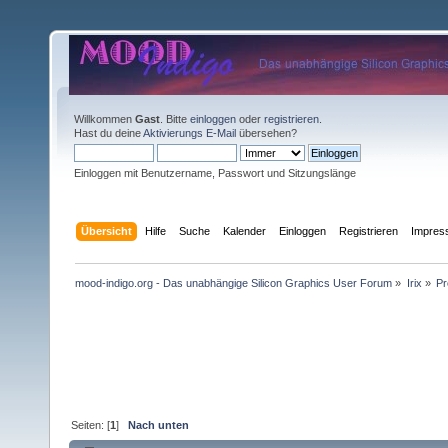
Willkommen
Gast
. Bitte
einloggen
oder
registrieren
.
Hast du deine
Aktivierungs E-Mail
übersehen?
Einloggen mit Benutzername, Passwort und Sitzungslänge
Übersicht
Hilfe
Suche
Kalender
Einloggen
Registrieren
Impre
mood-indigo.org - Das unabhängige Silicon Graphics User Forum
»
Irix
»
Pr
Seiten: [
1
]
Nach unten