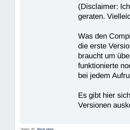
(Disclaimer: Ic
geraten. Vielle
Was den Compil
die erste Versi
braucht um über
funktionierte n
bei jedem Aufru
Es gibt hier sic
Versionen ausk
Seiten: [
1
]
Nach oben