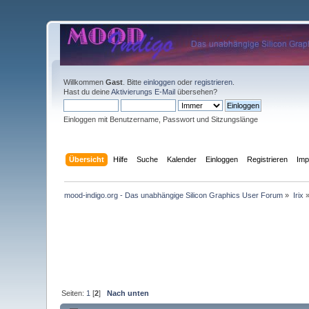
Willkommen
Gast
. Bitte
einloggen
oder
registrieren
.
Hast du deine
Aktivierungs E-Mail
übersehen?
Einloggen mit Benutzername, Passwort und Sitzungslänge
Übersicht
Hilfe
Suche
Kalender
Einloggen
Registrieren
Im
mood-indigo.org - Das unabhängige Silicon Graphics User Forum
»
Irix
Seiten:
1
[
2
]
Nach unten