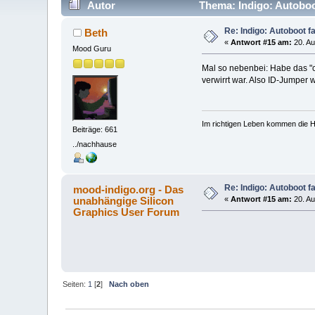
Autor
Thema: Indigo: Autoboot
Re: Indigo: Autoboot fa
Beth
«
Antwort #15 am:
20. Au
Mood Guru
Mal so nebenbei: Habe das "c
verwirrt war. Also ID-Jumper
Im richtigen Leben kommen die Hu
Beiträge: 661
../nachhause
Re: Indigo: Autoboot fa
mood-indigo.org - Das
unabhängige Silicon
«
Antwort #15 am:
20. Au
Graphics User Forum
Seiten:
1
[
2
]
Nach oben