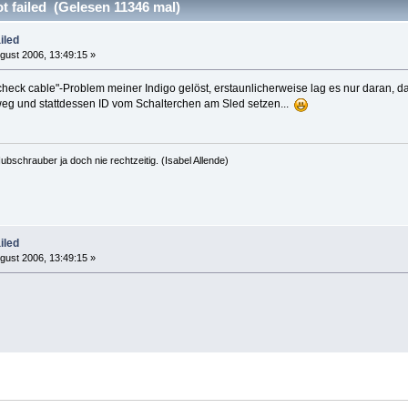
 failed (Gelesen 11346 mal)
iled
gust 2006, 13:49:15 »
heck cable"-Problem meiner Indigo gelöst, erstaunlicherweise lag es nur daran, d
 weg und stattdessen ID vom Schalterchen am Sled setzen...
bschrauber ja doch nie rechtzeitig. (Isabel Allende)
iled
gust 2006, 13:49:15 »