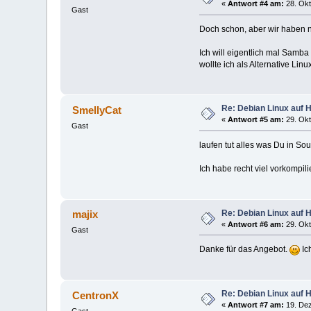
«
Antwort #4 am:
28. Okt
Gast
Doch schon, aber wir haben nu
Ich will eigentlich mal Samba
wollte ich als Alternative Lin
Re: Debian Linux auf 
SmellyCat
«
Antwort #5 am:
29. Okt
Gast
laufen tut alles was Du in Sou
Ich habe recht viel vorkompi
Re: Debian Linux auf 
majix
«
Antwort #6 am:
29. Okt
Gast
Danke für das Angebot.
Ic
Re: Debian Linux auf 
CentronX
«
Antwort #7 am:
19. Dez
Gast