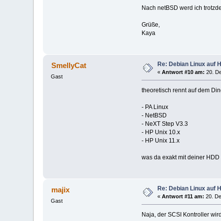
Nach netBSD werd ich trotzde
Grüße,
Kaya
Re: Debian Linux auf 
SmellyCat
«
Antwort #10 am:
20. De
Gast
theoretisch rennt auf dem Din
- PA Linux
- NetBSD
- NeXT Step V3.3
- HP Unix 10.x
- HP Unix 11.x
was da exakt mit deiner HDD n
Re: Debian Linux auf 
majix
«
Antwort #11 am:
20. De
Gast
Naja, der SCSI Kontroller wird