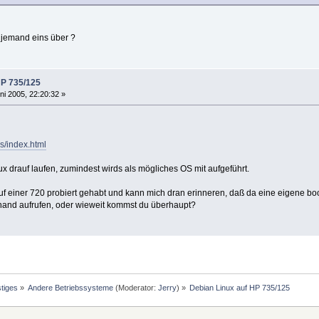
h jemand eins über ?
HP 735/125
ni 2005, 22:20:32 »
s/index.html
inux drauf laufen, zumindest wirds als mögliches OS mit aufgeführt.
uf einer 720 probiert gehabt und kann mich dran erinneren, daß da eine eigene b
 hand aufrufen, oder wieweit kommst du überhaupt?
tiges
»
Andere Betriebssysteme
(Moderator:
Jerry
) »
Debian Linux auf HP 735/125