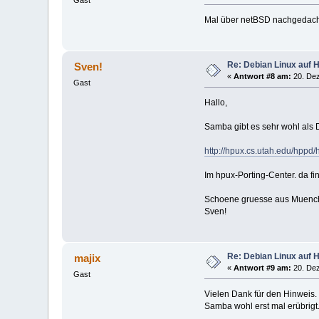
Mal über netBSD nachgedacht? 
Re: Debian Linux auf 
Sven!
«
Antwort #8 am:
20. Dez
Gast
Hallo,
Samba gibt es sehr wohl als 
http://hpux.cs.utah.edu/hppd
Im hpux-Porting-Center. da f
Schoene gruesse aus Muenc
Sven!
Re: Debian Linux auf 
majix
«
Antwort #9 am:
20. Dez
Gast
Vielen Dank für den Hinweis.
Samba wohl erst mal erübrigt