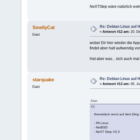
NeXTStep wäre natürlich
ext
Re: Debian Linux auf 
SmellyCat
«
Antwort #12 am:
20. De
Gast
wobei Dir hier wieder die Ap
findet aber halt aufwendig v
Hat aber was... sich auch mal 
Re: Debian Linux auf 
starquake
«
Antwort #13 am:
05. Ju
Gast
Zitat
theoretisch rennt auf dem Ding:
- PA Linux
- NetBSD
- NeXT Step V3.3