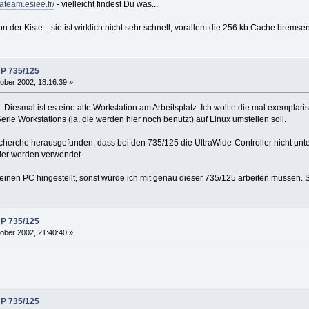
pateam.esiee.fr/
- vielleicht findest Du was...
 der Kiste... sie ist wirklich nicht sehr schnell, vorallem die 256 kb Cache brem
HP 735/125
ober 2002, 18:16:39 »
Diesmal ist es eine alte Workstation am Arbeitsplatz. Ich wollte die mal exemplar
rie Workstations (ja, die werden hier noch benutzt) auf Linux umstellen soll.
cherche herausgefunden, dass bei den 735/125 die UltraWide-Controller nicht unte
oder werden verwendet.
meinen PC hingestellt, sonst würde ich mit genau dieser 735/125 arbeiten müssen. S
HP 735/125
ober 2002, 21:40:40 »
HP 735/125