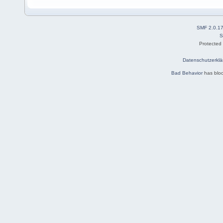
SMF 2.0.1
S
Protected
Datenschutzerklä
Bad Behavior
has blo