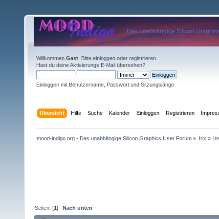
Willkommen
Gast
. Bitte
einloggen
oder
registrieren
.
Hast du deine
Aktivierungs E-Mail
übersehen?
Einloggen mit Benutzername, Passwort und Sitzungslänge
Übersicht
Hilfe
Suche
Kalender
Einloggen
Registrieren
Impre
mood-indigo.org - Das unabhängige Silicon Graphics User Forum
»
Irix
»
In
Seiten: [
1
]
Nach unten