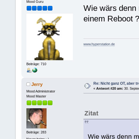
Mood Guru
Wie wärs denn 
einem Reboot 
www.hyperstation.de
Beiträge: 710
Re: Nicht ganz OT, aber tr
Jerry
«
Antwort #20 am:
30. Septe
Mood Administrator
Mood Master
Zitat
Beiträge: 283
Wie wärs denn m
Never beige ;-)