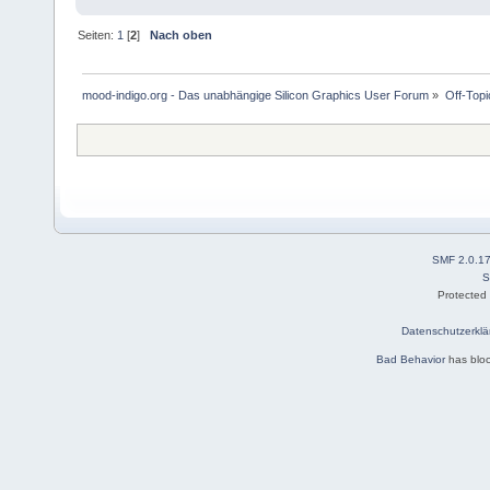
Seiten:
1
[
2
]
Nach oben
mood-indigo.org - Das unabhängige Silicon Graphics User Forum
»
Off-Topi
SMF 2.0.1
S
Protected
Datenschutzerklä
Bad Behavior
has blo