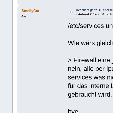
Re: Nicht ganz OT, aber tr
SmellyCat
«
Antwort #16 am:
30. Septe
Gast
/etc/services un
Wie wärs gleic
> Firewall eine
nein, alle per i
services was ni
für das interne
gebraucht wird, 
bye