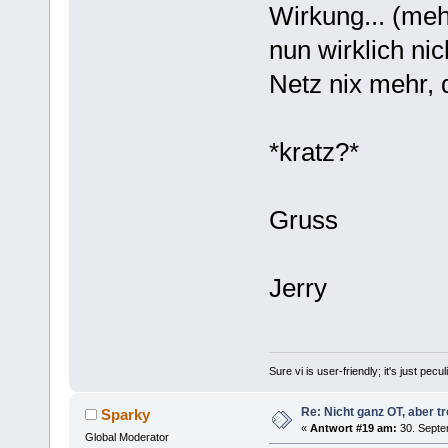
Wirkung... (mehr
nun wirklich ni
Netz nix mehr, d
*kratz?*
Gruss
Jerry
Sure vi is user-friendly; it's just pec
Re: Nicht ganz OT, aber tr
Sparky
«
Antwort #19 am:
30. Septe
Global Moderator