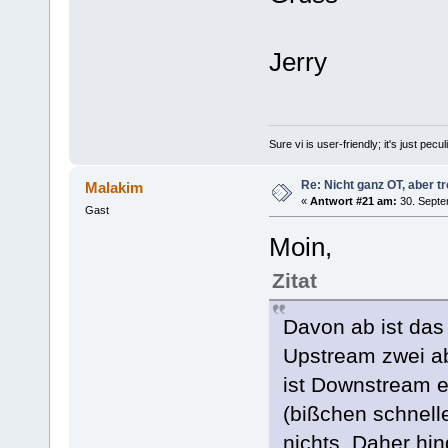
Jerry
Sure vi is user-friendly; it's just pec
Re: Nicht ganz OT, aber tr
Malakim
«
Antwort #21 am:
30. Septe
Gast
Moin,
Zitat
Davon ab ist da
Upstream zwei a
ist Downstream e
(bißchen schnell
nichts. Daher hin