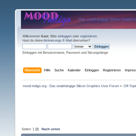
Willkommen
Gast
. Bitte
einloggen
oder
registrieren
.
Hast du deine
Aktivierungs E-Mail
übersehen?
Einloggen mit Benutzername, Passwort und Sitzungslänge
Übersicht
Hilfe
Suche
Kalender
Einloggen
Registrieren
Impre
mood-indigo.org - Das unabhängige Silicon Graphics User Forum
»
Off-Topi
Seiten:
1
[
2
]
Nach unten