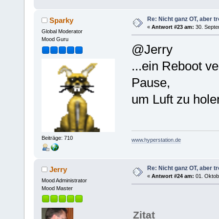
Re: Nicht ganz OT, aber tr
Sparky
«
Antwort #23 am:
30. Septe
Global Moderator
Mood Guru
@Jerry
...ein Reboot v
Pause,
um Luft zu hol
Beiträge: 710
www.hyperstation.de
Re: Nicht ganz OT, aber tr
Jerry
«
Antwort #24 am:
01. Oktob
Mood Administrator
Mood Master
Zitat