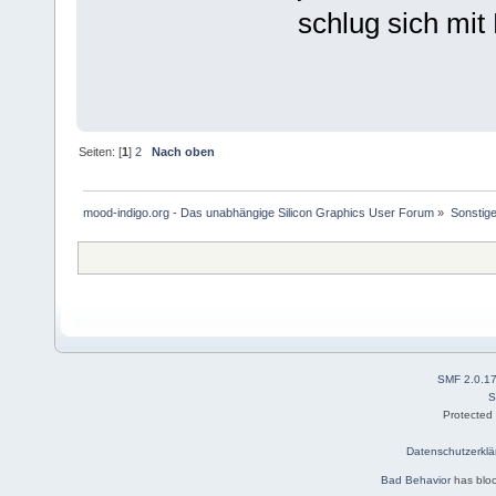
schlug sich mi
Seiten: [
1
]
2
Nach oben
mood-indigo.org - Das unabhängige Silicon Graphics User Forum
»
Sonstig
SMF 2.0.1
S
Protected
Datenschutzerklä
Bad Behavior
has blo