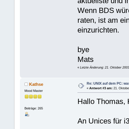
aktuellste und 
Wenn BDS würde
raten, ist am ei
einzurichten.
bye
Mats
«
Letzte Änderung: 21. Oktober 2003
Re: UNIX auf dem PC: was
Kathse
«
Antwort #3 am:
21. Oktober
Mood Master
Hallo Thomas, 
Beiträge: 265
An Unices für i3