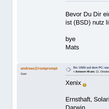
Bevor Du Dir ei
ist (BSD) nutz l
bye
Mats
Re: UNIX auf dem PC: was
andreas@rootprompt
«
Antwort #8 am:
21. Oktober
Gast
Xenix
Ernsthaft, Sola
Darwin