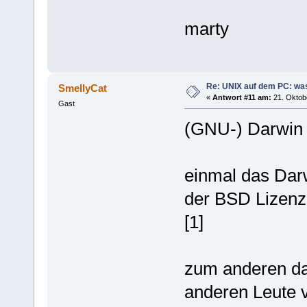
marty
Re: UNIX auf dem PC: was
SmellyCat
«
Antwort #11 am:
21. Oktobe
Gast
(GNU-) Darwin m
einmal das Dar
der BSD Lizenz
[1]
zum anderen da
anderen Leute v