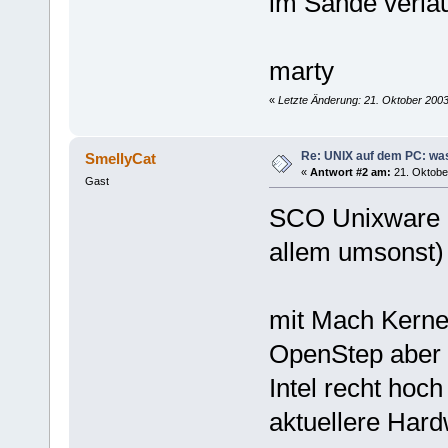
im Sande verlau
marty
«
Letzte Änderung: 21. Oktober 2003
Re: UNIX auf dem PC: was
SmellyCat
«
Antwort #2 am:
21. Oktober
Gast
SCO Unixware z
allem umsonst)
mit Mach Kerne
OpenStep aber 
Intel recht ho
aktuellere Hard