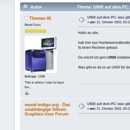
Autor
Thema: UNIX auf dem PC: 
UNIX auf dem PC: was gib
Thomas W.
«
am:
21. Oktober 2003, 00:2
Mood Guru
Hallo an alle,
hab hier aus Hardwarerestbest
II) einen Rechner gebaut.
Da möcht ich gern
UNIX
installi
Was gibt es da so an UNIX für 
Beiträge: 1368
This is where I start to have
fun...
UNIX auf dem PC: was gib
mood-indigo.org - Das
unabhängige Silicon
«
am:
21. Oktober 2003, 00:2
Graphics User Forum