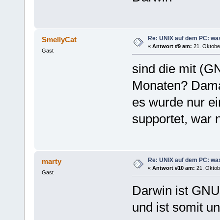
Re: UNIX auf dem PC: was
SmellyCat
«
Antwort #9 am:
21. Oktober
Gast
sind die mit (G
Monaten? Damals
es wurde nur e
supportet, war 
Re: UNIX auf dem PC: was
marty
«
Antwort #10 am:
21. Oktob
Gast
Darwin ist GN
und ist somit u