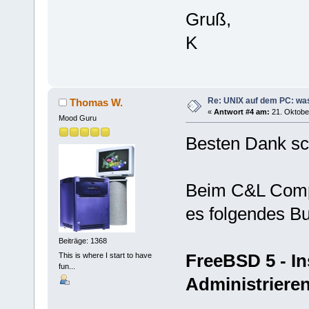
Gruß,
K
Re: UNIX auf dem PC: was
Thomas W.
«
Antwort #4 am:
21. Oktober
Mood Guru
Besten Dank s
Beim C&L Compu
es folgendes B
Beiträge: 1368
FreeBSD 5 - Ins
This is where I start to have
fun...
Administriere