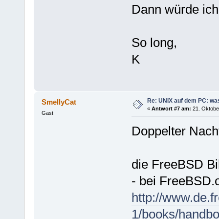
Dann würde ich
So long,
K
Re: UNIX auf dem PC: was
SmellyCat
«
Antwort #7 am:
21. Oktober
Gast
Doppelter Nach
die FreeBSD Bib
- bei FreeBSD.o
http://www.de.
1/books/handbo