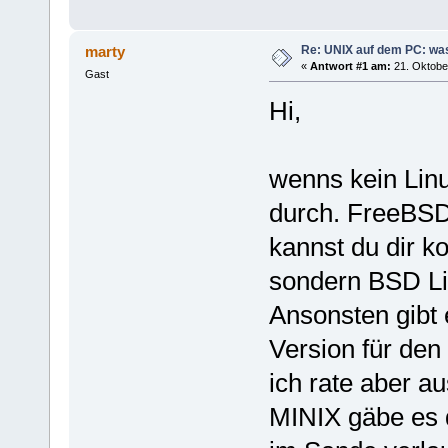
Re: UNIX auf dem PC: was
marty
«
Antwort #1 am:
21. Oktober
Gast
Hi,
wenns kein Linu
durch. FreeBSD
kannst du dir k
sondern BSD Li
Ansonsten gibt
Version für de
ich rate aber a
MINIX gäbe es d