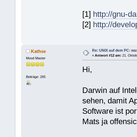
[1]
http://gnu-da
[2]
http://devel
Re: UNIX auf dem PC: was
Kathse
«
Antwort #12 am:
21. Oktob
Mood Master
Hi,
Beiträge: 265
Darwin auf Intel
sehen, damit Ap
Software ist por
Mats ja offensich