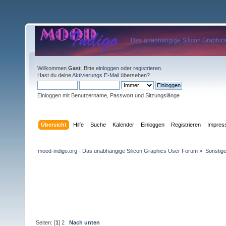
Willkommen
Gast
. Bitte
einloggen
oder
registrieren
.
Hast du deine
Aktivierungs E-Mail
übersehen?
Einloggen mit Benutzername, Passwort und Sitzungslänge
Übersicht
Hilfe
Suche
Kalender
Einloggen
Registrieren
Impre
mood-indigo.org - Das unabhängige Silicon Graphics User Forum
»
Sonstig
Seiten: [
1
]
2
Nach unten