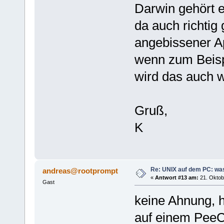
Darwin gehört e
da auch richtig 
angebissener A
wenn zum Beisp
wird das auch wi
Gruß,
K
Re: UNIX auf dem PC: was
andreas@rootprompt
«
Antwort #13 am:
21. Oktob
Gast
keine Ahnung, 
auf einem PeeC