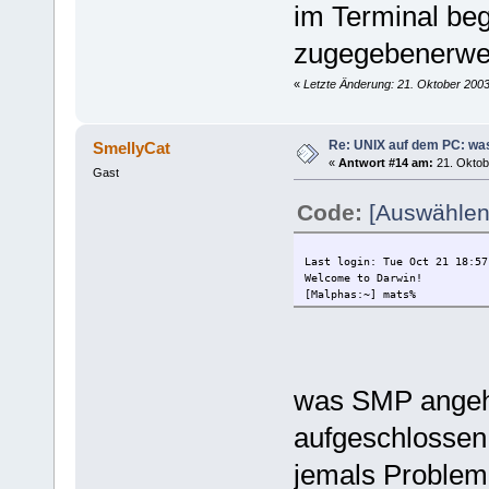
im Terminal beg
zugegebenerwe
«
Letzte Änderung: 21. Oktober 200
Re: UNIX auf dem PC: was
SmellyCat
«
Antwort #14 am:
21. Oktob
Gast
Code:
[Auswählen
Last login: Tue Oct 21 18:57
Welcome to Darwin!
[Malphas:~] mats%
was SMP angeht
aufgeschlossen
jemals Probleme