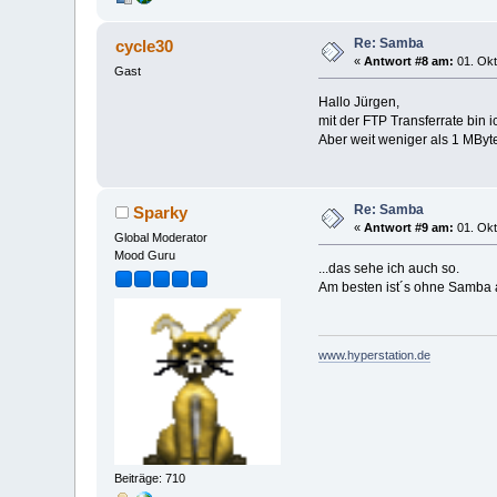
Re: Samba
cycle30
«
Antwort #8 am:
01. Okt
Gast
Hallo Jürgen,
mit der FTP Transferrate bin i
Aber weit weniger als 1 MByt
Re: Samba
Sparky
«
Antwort #9 am:
01. Okt
Global Moderator
Mood Guru
...das sehe ich auch so.
Am besten ist´s ohne Samb
www.hyperstation.de
Beiträge: 710