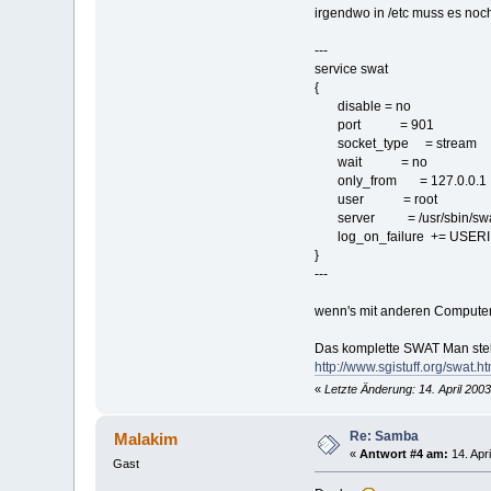
irgendwo in /etc muss es noc
---
service swat
{
disable = no
port = 901
socket_type = stream
wait = no
only_from = 127.0.0.1
user = root
server = /usr/sbin/sw
log_on_failure += USER
}
---
wenn's mit anderen Computer
Das komplette SWAT Man stell
http://www.sgistuff.org/swat.ht
«
Letzte Änderung: 14. April 200
Re: Samba
Malakim
«
Antwort #4 am:
14. Apri
Gast