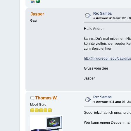
Re: Samba
Jasper
«
Antwort #10 am:
02. Ok
Gast
Hallo Andre,
kannst Du's mal mit einem Ni
könnte vielleicht entweder Ke
zum Beispiel hier:
http://hr.uoregon.edu/david
Gruss vom See
Jasper
Re: Samba
Thomas W.
«
Antwort #11 am:
01. Ja
Mood Guru
Sooo, jetzt hab ich unschuld
Wer kann einem Deppen mal Sc