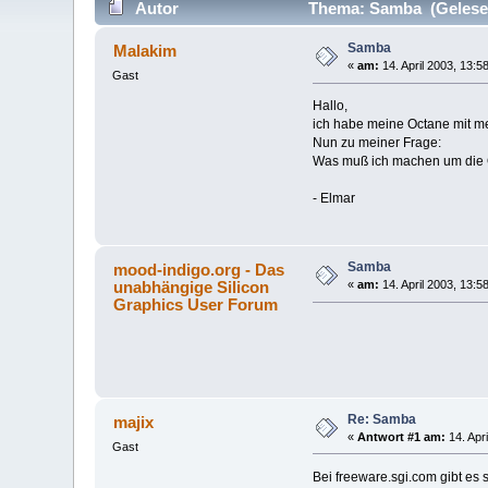
Autor
Thema: Samba (Gelesen
Samba
Malakim
«
am:
14. April 2003, 13:5
Gast
Hallo,
ich habe meine Octane mit mei
Nun zu meiner Frage:
Was muß ich machen um die 
- Elmar
Samba
mood-indigo.org - Das
unabhängige Silicon
«
am:
14. April 2003, 13:5
Graphics User Forum
Re: Samba
majix
«
Antwort #1 am:
14. Apri
Gast
Bei freeware.sgi.com gibt es 