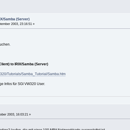
RIX/Samba (Server)
tember 2003, 23:16:51 »
auchen.
ient) to IRIX/Samba (Server)
gi320/Tutorials/Samba_Tutorial/Samba.htm
ge Infos für SGI VW320 User.
ober 2003, 16:03:21 »
digo2 laufen, die mit einer 100 MBit Netzwerkkarte ausgestattet ist.