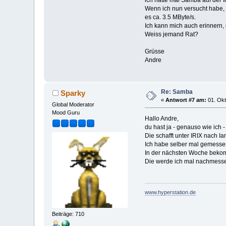
Wenn ich nun versucht habe, 
es ca. 3.5 MByte/s.
Ich kann mich auch erinnern,
Weiss jemand Rat?
Grüsse
Andre
Re: Samba
Sparky
«
Antwort #7 am:
01. Okt
Global Moderator
Mood Guru
Hallo Andre,
du hast ja - genauso wie ich 
Die schafft unter IRIX nach 
Ich habe selber mal gemesse
In der nächsten Woche bekom
Die werde ich mal nachmessen
www.hyperstation.de
Beiträge: 710