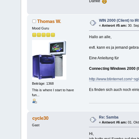
Danke
WIN 2000 (Client) to I
Thomas W.
«
Antwort #5 am:
30. Sep
Mood Guru
Hallo an alle,
evtl. kann es ja jemand gebr
Eine Anleitung für
Connecting Windows 2000 (Cl
http://www.btinternet.com/~s
Beiträge: 1368
Es finden sich auch noch eini
This is where I start to have
fun...
Re: Samba
cycle30
«
Antwort #6 am:
01. Okt
Gast
Hi,
ich hatte mal Samba auf der In