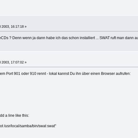
l 2003, 16:17:18 »
eCDs ? Denn wenn ja dann habe ich das schon installiert ... SWAT ruft man dann a
l 2003, 17:07:02 »
em Port 901 oder 910 rennt - lokal kannst Du ihn über einen Browser aufrufen:
d a line like this:
ot /usr/local/samba/bin/swat swat"