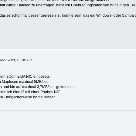
mit Win98 Dateien zu übertragen, hatte ich Übertragungsraten von nur einigen 100
 das es schonmal besser gewesen ist, könnte sein, das ein Windows- oder Samba Upd
ober 2003, 16:10:58 »
- ein 3Com EISA NIC eingesetzt.
Ian Mapleson maximal 5MB/sec.
n und bin auf maximal 3,7MB/sec. gekommen.
me ich eine I2 mit einer Phobos NIC.
 - möglicherweise ist die besser.