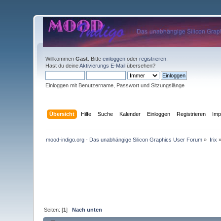
Willkommen
Gast
. Bitte
einloggen
oder
registrieren
.
Hast du deine
Aktivierungs E-Mail
übersehen?
Einloggen mit Benutzername, Passwort und Sitzungslänge
Übersicht
Hilfe
Suche
Kalender
Einloggen
Registrieren
Im
mood-indigo.org - Das unabhängige Silicon Graphics User Forum
»
Irix
Seiten: [
1
]
Nach unten