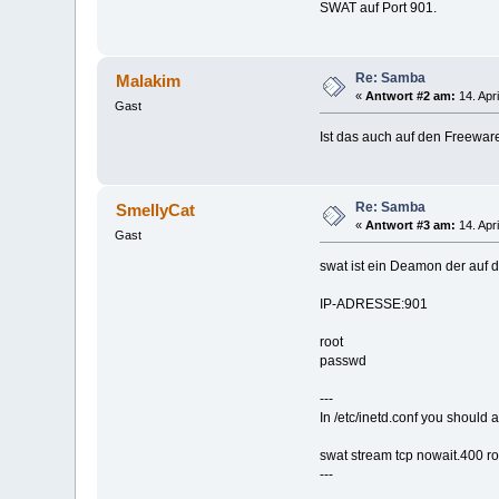
SWAT auf Port 901.
Re: Samba
Malakim
«
Antwort #2 am:
14. Apri
Gast
Ist das auch auf den Freewar
Re: Samba
SmellyCat
«
Antwort #3 am:
14. Apri
Gast
swat ist ein Deamon der auf d
IP-ADRESSE:901
root
passwd
---
In /etc/inetd.conf you should ad
swat stream tcp nowait.400 ro
---