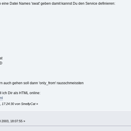
h eine Datei Names 'swat' geben damit kannst Du den Service definieren:
at
ID
n auch gehen soll dann 'only_from' rausschmeissten
 ich Dir als HTML online:
ml
3, 17:24:30 von SmellyCat
»
l 2003, 18:07:55 »