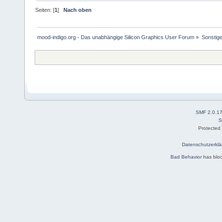
Seiten: [
1
]
Nach oben
mood-indigo.org - Das unabhängige Silicon Graphics User Forum
»
Sonstig
SMF 2.0.1
S
Protected
Datenschutzerklä
Bad Behavior
has blo