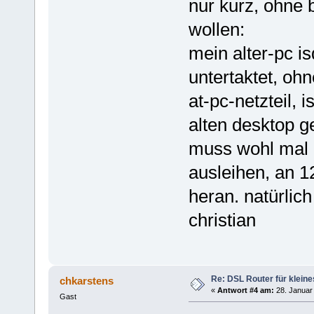
nur kurz, ohne 
wollen:
mein alter-pc i
untertaktet, ohn
at-pc-netzteil, 
alten desktop 
muss wohl mal 
ausleihen, an 1
heran. natürlich
christian
Re: DSL Router für kleine
chkarstens
«
Antwort #4 am:
28. Januar 
Gast