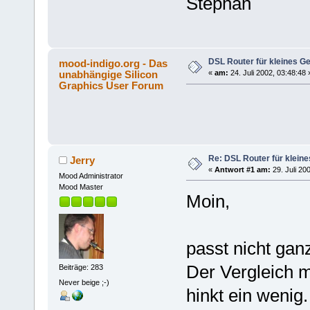
Stephan
DSL Router für kleines Ge
mood-indigo.org - Das
unabhängige Silicon
«
am:
24. Juli 2002, 03:48:48 
Graphics User Forum
Re: DSL Router für kleine
Jerry
«
Antwort #1 am:
29. Juli 20
Mood Administrator
Mood Master
Moin,
passt nicht gan
Der Vergleich
Beiträge: 283
Never beige ;-)
hinkt ein wenig