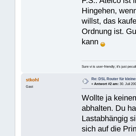
P.S.: Atelco ist
Hingehen, wenn
willst, das kauf
Ordnung ist. Gut
kann
Sure vi is user-friendly; it's just pec
Re: DSL Router für kleine
stkohl
«
Antwort #2 am:
30. Juli 20
Gast
Wollte ja keine
abhalten. Du has
Lastabhängig s
sich auf die Pri