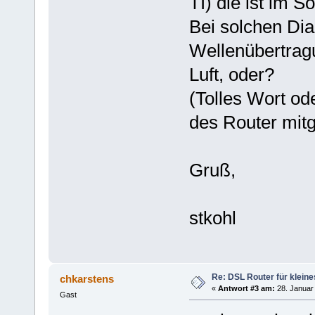
TI) die ist im 
Bei solchen Dia
Wellenübertrag
Luft, oder?
(Tolles Wort od
des Router mitg
Gruß,
stkohl
Re: DSL Router für kleine
chkarstens
«
Antwort #3 am:
28. Januar 
Gast