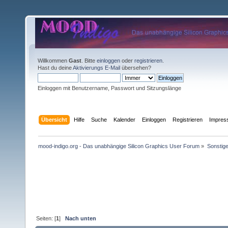
Willkommen
Gast
. Bitte
einloggen
oder
registrieren
.
Hast du deine
Aktivierungs E-Mail
übersehen?
Einloggen mit Benutzername, Passwort und Sitzungslänge
Übersicht
Hilfe
Suche
Kalender
Einloggen
Registrieren
Impre
mood-indigo.org - Das unabhängige Silicon Graphics User Forum
»
Sonstig
Seiten: [
1
]
Nach unten