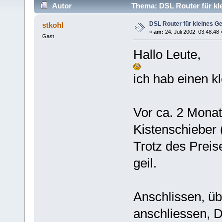
Autor
Thema: DSL Router für kle
DSL Router für kleines Ge
stkohl
«
am:
24. Juli 2002, 03:48:48 
Gast
Hallo Leute,
ich hab einen kl
Vor ca. 2 Monat
Kistenschieber (
Trotz des Preise
geil.
Anschlissen, üb
anschliessen, D