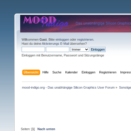
Willkommen
Gast
. Bitte
einloggen
oder
registrieren
.
Hast du deine
Aktivierungs E-Mail
übersehen?
Einloggen mit Benutzername, Passwort und Sitzungslänge
Übersicht
Hilfe
Suche
Kalender
Einloggen
Registrieren
Impre
mood-indigo.org - Das unabhängige Silicon Graphics User Forum
»
Sonstig
Seiten: [
1
]
Nach unten