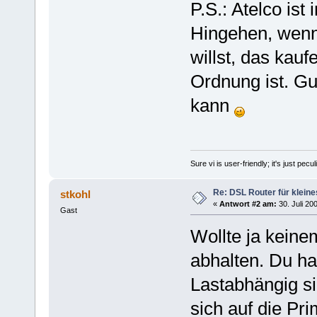
P.S.: Atelco ist
Hingehen, wenn
willst, das kauf
Ordnung ist. Gut
kann
Sure vi is user-friendly; it's just pec
Re: DSL Router für kleine
stkohl
«
Antwort #2 am:
30. Juli 20
Gast
Wollte ja keine
abhalten. Du has
Lastabhängig s
sich auf die Pri