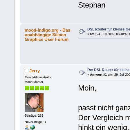
Stephan
DSL Router für kleines Ge
mood-indigo.org - Das
unabhängige Silicon
«
am:
24. Juli 2002, 03:48:48 
Graphics User Forum
Re: DSL Router für kleine
Jerry
«
Antwort #1 am:
29. Juli 20
Mood Administrator
Mood Master
Moin,
passt nicht gan
Der Vergleich
Beiträge: 283
Never beige ;-)
hinkt ein wenig