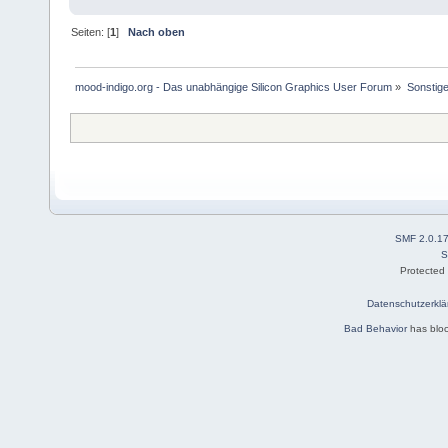
Seiten: [
1
]
Nach oben
mood-indigo.org - Das unabhängige Silicon Graphics User Forum
»
Sonstig
SMF 2.0.1
S
Protected
Datenschutzerklä
Bad Behavior
has blo