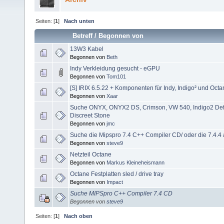
Seiten: [
1
]
Nach unten
Betreff
/
Begonnen von
13W3 Kabel
Begonnen von
Beth
Indy Verkleidung gesucht - eGPU
Begonnen von
Tom101
[S] IRIX 6.5.22 + Komponenten für Indy, Indigo² und Octa
Begonnen von
Xaar
Suche ONYX, ONYX2 DS, Crimson, VW 540, Indigo2 Def
Discreet Stone
Begonnen von
jmc
Suche die Mipspro 7.4 C++ Compiler CD/ oder die 7.4.4 
Begonnen von
steve9
Netzteil Octane
Begonnen von
Markus Kleineheismann
Octane Festplatten sled / drive tray
Begonnen von
Impact
Suche MIPSpro C++ Compiler 7.4 CD
Begonnen von
steve9
Seiten: [
1
]
Nach oben