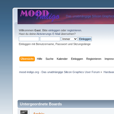
Willkommen
Gast
. Bitte
einloggen
oder
registrieren
.
Hast du deine
Aktivierungs E-Mail
übersehen?
Einloggen mit Benutzername, Passwort und Sitzungslänge
Übersicht
Hilfe
Suche
Kalender
Einloggen
Registrieren
Impre
mood-indigo.org - Das unabhängige Silicon Graphics User Forum
»
Hardwa
Untergeordnete Boards
Archiv