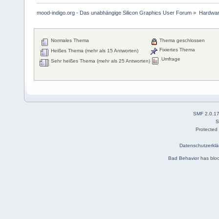
mood-indigo.org - Das unabhängige Silicon Graphics User Forum
»
Hardwa
Normales Thema
Thema geschlossen
Fixiertes Thema
Heißes Thema (mehr als 15 Antworten)
Umfrage
Sehr heißes Thema (mehr als 25 Antworten)
SMF 2.0.1
S
Protected
Datenschutzerklä
Bad Behavior
has blo