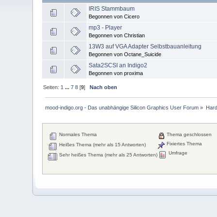
IRIS Stammbaum
Begonnen von Cicero
mp3 - Player
Begonnen von Christian
13W3 auf VGA Adapter Selbstbauanleitung
Begonnen von Octane_Suicide
Sata2SCSI an Indigo2
Begonnen von proxima
Seiten:
1
...
7
8
[
9
]
Nach oben
mood-indigo.org - Das unabhängige Silicon Graphics User Forum
»
Har
Normales Thema
Thema geschlossen
Fixiertes Thema
Heißes Thema (mehr als 15 Antworten)
Umfrage
Sehr heißes Thema (mehr als 25 Antworten)