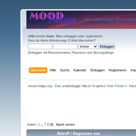
Willkommen
Gast
. Bitte
einloggen
oder
registrieren
.
Hast du deine
Aktivierungs E-Mail
übersehen?
Einloggen mit Benutzername, Passwort und Sitzungslänge
Übersicht
Hilfe
Suche
Kalender
Einloggen
Registrieren
Im
mood-indigo.org - Das unabhängige Silicon Graphics User Forum
»
Har
Seiten:
1
...
7
8
[
9
]
Nach unten
Betreff
/
Begonnen von