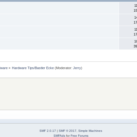
1
15
1
17
1
17
1
39
dware
»
Hardware Tips/Bastler Ecke
(Moderator:
Jerry
)
SMF 2.0.17
|
SMF © 2017
,
Simple Machines
SMFAds
for
Free Forums