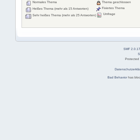
Normales Thema
Thema geschlossen
Fixiertes Thema
Heißes Thema (mehr als 15 Antworten)
Umfrage
Sehr heißes Thema (mehr als 25 Antworten)
SMF 2.0.1
S
Protected
Datenschutzerklä
Bad Behavior
has blo