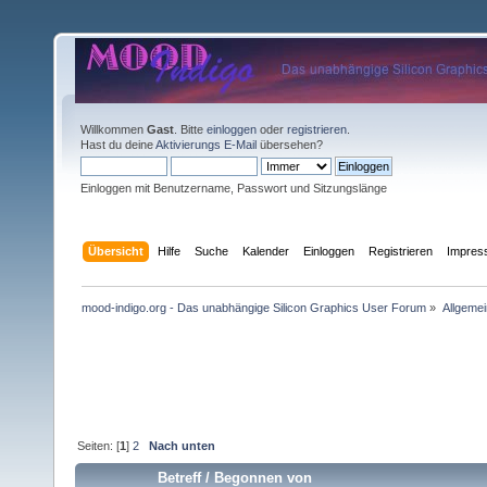
Willkommen
Gast
. Bitte
einloggen
oder
registrieren
.
Hast du deine
Aktivierungs E-Mail
übersehen?
Einloggen mit Benutzername, Passwort und Sitzungslänge
Übersicht
Hilfe
Suche
Kalender
Einloggen
Registrieren
Impre
mood-indigo.org - Das unabhängige Silicon Graphics User Forum
»
Allgemei
Seiten: [
1
]
2
Nach unten
Betreff
/
Begonnen von