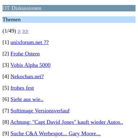
OT Diskussionen
Themen
(1/49)
>
>>
[1]
unixforum.net ??
[2]
Frohe Ostern
[3]
Vobis Alpha 5000
[4]
Nekochan.net?
[5]
frohes fest
[6]
Sieht aus wie..
[7]
Softimage Versionsverlauf
[8]
Achtung: "Capt David Jones" kauft wieder Autos..
[9]
Suche C&A Werbespot... Gary Moore...