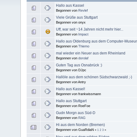
Hallo aus Kassel
Begonnen von
Revlef
Viele Grüße aus Stuttgart
Begonnen von onyx
Uff, war seit ~14 Jahren nicht mehr hier...
Begonnen von
Impact
Hallo aus Oldenburg aus dem Computer-Museu
Begonnen von
Thiemo
mal wieder ein Neuer aus dem Rheinland
Begonnen von
dorolaf
Guten Tag aus Osnabrück :)
Begonnen von DJpc
Hallöle aus dem schönen Südschwarzwald ;-)
Begonnen von Antry
Hallo aus Kassel!
Begonnen von frankwissmann
Hallo aus Stuttgart
Begonnen von RoeFoe
Gudn Morgn aus Süd-D
Begonnen von
RAG
Hi aus dem Norden (Bremen)
Begonnen von GuaRdiaN
«
1
2
3
»
Neu und aus dem wilden Süden...