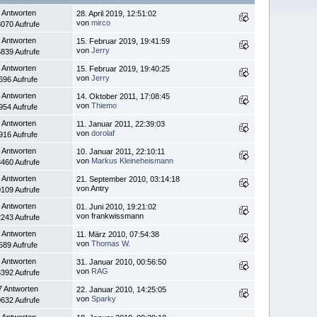
 Antworten
28. April 2019, 12:51:02
von
mirco
070 Aufrufe
 Antworten
15. Februar 2019, 19:41:59
von
Jerry
839 Aufrufe
 Antworten
15. Februar 2019, 19:40:25
von
Jerry
696 Aufrufe
 Antworten
14. Oktober 2011, 17:08:45
von
Thiemo
954 Aufrufe
 Antworten
11. Januar 2011, 22:39:03
von
dorolaf
916 Aufrufe
 Antworten
10. Januar 2011, 22:10:11
von
Markus Kleineheismann
460 Aufrufe
 Antworten
21. September 2010, 03:14:18
von Antry
109 Aufrufe
 Antworten
01. Juni 2010, 19:21:02
von frankwissmann
243 Aufrufe
 Antworten
11. März 2010, 07:54:38
von
Thomas W.
589 Aufrufe
 Antworten
31. Januar 2010, 00:56:50
von
RAG
392 Aufrufe
7 Antworten
22. Januar 2010, 14:25:05
von
Sparky
632 Aufrufe
 Antworten