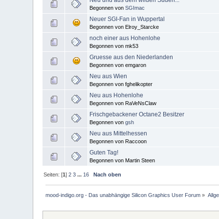
Begonnen von
SGImac
Neuer SGI-Fan in Wuppertal
Begonnen von Elroy_Starcke
noch einer aus Hohenlohe
Begonnen von mk53
Gruesse aus den Niederlanden
Begonnen von emgaron
Neu aus Wien
Begonnen von fghelikopter
Neu aus Hohenlohe
Begonnen von RaVeNsClaw
Frischgebackener Octane2 Besitzer
Begonnen von
gsh
Neu aus Mittelhessen
Begonnen von Raccoon
Guten Tag!
Begonnen von Martin Steen
Seiten: [
1
]
2
3
...
16
Nach oben
mood-indigo.org - Das unabhängige Silicon Graphics User Forum
»
Allg