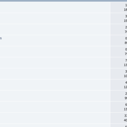
1
18
3
15
2
7
m
0
8
0
7
7
13
3
10
4
12
2
9
6
13
3
40
5