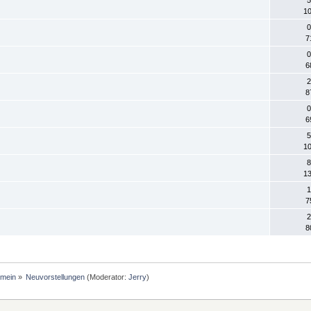
10
0
7
0
6
2
8
0
6
5
10
8
13
1
7
2
8
emein
»
Neuvorstellungen
(Moderator:
Jerry
)