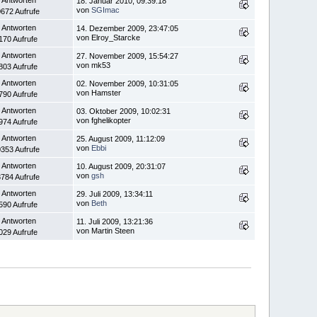
18. Januar 2010, 09:39:18
von
SGImac
672 Aufrufe
 Antworten
14. Dezember 2009, 23:47:05
von Elroy_Starcke
170 Aufrufe
 Antworten
27. November 2009, 15:54:27
von mk53
803 Aufrufe
 Antworten
02. November 2009, 10:31:05
von Hamster
790 Aufrufe
 Antworten
03. Oktober 2009, 10:02:31
von fghelikopter
974 Aufrufe
 Antworten
25. August 2009, 11:12:09
von
Ebbi
353 Aufrufe
 Antworten
10. August 2009, 20:31:07
von
gsh
784 Aufrufe
 Antworten
29. Juli 2009, 13:34:11
von
Beth
590 Aufrufe
 Antworten
11. Juli 2009, 13:21:36
von Martin Steen
029 Aufrufe