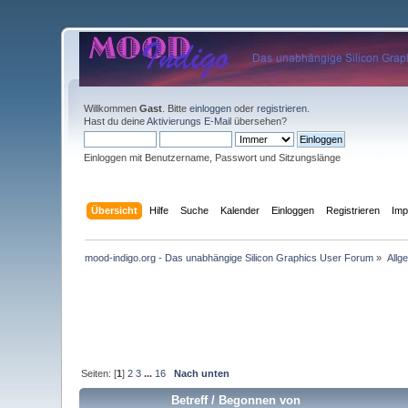
Willkommen
Gast
. Bitte
einloggen
oder
registrieren
.
Hast du deine
Aktivierungs E-Mail
übersehen?
Einloggen mit Benutzername, Passwort und Sitzungslänge
Übersicht
Hilfe
Suche
Kalender
Einloggen
Registrieren
Im
mood-indigo.org - Das unabhängige Silicon Graphics User Forum
»
Allg
Seiten: [
1
]
2
3
...
16
Nach unten
Betreff
/
Begonnen von