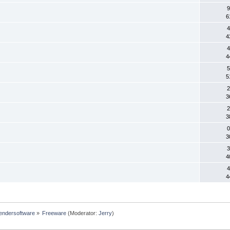
9
6
4
4
4
4
5
5
2
3
2
3
0
3
3
4
4
4
ndersoftware
»
Freeware
(Moderator:
Jerry
)