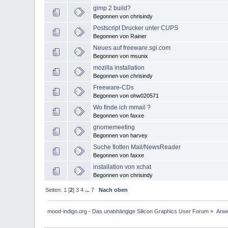
gimp 2 build?
Begonnen von chrisindy
Postscript Drucker unter CUPS
Begonnen von Rainer
Neues auf freeware.sgi.com
Begonnen von msunix
mozilla installation
Begonnen von chrisindy
Freeware-CDs
Begonnen von ohw020571
Wo finde ich mmail ?
Begonnen von faxxe
gnomemeeting
Begonnen von harvey
Suche flotten Mail/NewsReader
Begonnen von faxxe
installation von xchat
Begonnen von chrisindy
Seiten:
1
[
2
]
3
4
...
7
Nach oben
mood-indigo.org - Das unabhängige Silicon Graphics User Forum
»
Anwe