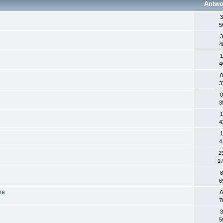
Antwo
3
5
3
4
1
4
0
3
0
3
1
4
1
4
2
17
8
6
re
6
7
3
5