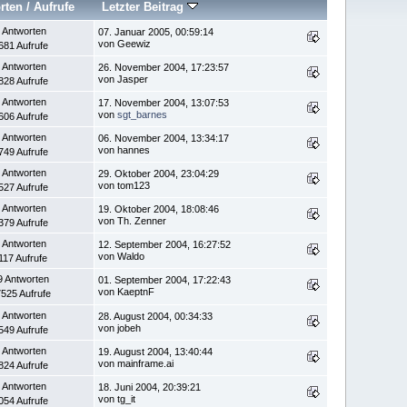
rten
/
Aufrufe
Letzter Beitrag
 Antworten
07. Januar 2005, 00:59:14
von Geewiz
681 Aufrufe
 Antworten
26. November 2004, 17:23:57
von Jasper
828 Aufrufe
 Antworten
17. November 2004, 13:07:53
von
sgt_barnes
606 Aufrufe
 Antworten
06. November 2004, 13:34:17
von hannes
749 Aufrufe
 Antworten
29. Oktober 2004, 23:04:29
von tom123
527 Aufrufe
 Antworten
19. Oktober 2004, 18:08:46
von Th. Zenner
379 Aufrufe
 Antworten
12. September 2004, 16:27:52
von Waldo
117 Aufrufe
9 Antworten
01. September 2004, 17:22:43
von KaeptnF
525 Aufrufe
 Antworten
28. August 2004, 00:34:33
von jobeh
549 Aufrufe
 Antworten
19. August 2004, 13:40:44
von mainframe.ai
824 Aufrufe
 Antworten
18. Juni 2004, 20:39:21
von tg_it
054 Aufrufe