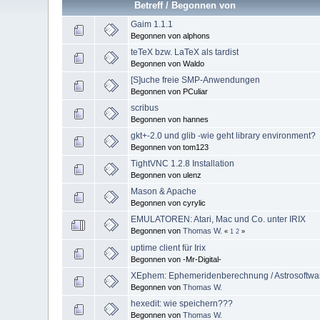
Betreff
/
Begonnen von
Gaim 1.1.1
Begonnen von alphons
teTeX bzw. LaTeX als tardist
Begonnen von Waldo
[S]uche freie SMP-Anwendungen
Begonnen von PCuliar
scribus
Begonnen von hannes
gkt+-2.0 und glib -wie geht library environment?
Begonnen von tom123
TightVNC 1.2.8 Installation
Begonnen von ulenz
Mason & Apache
Begonnen von cyrylic
EMULATOREN: Atari, Mac und Co. unter IRIX
Begonnen von
Thomas W.
«
1
2
»
uptime client für Irix
Begonnen von -Mr-Digital-
XEphem: Ephemeridenberechnung / Astrosoftwa
Begonnen von
Thomas W.
hexedit: wie speichern???
Begonnen von
Thomas W.