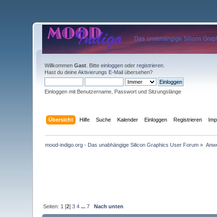
Willkommen
Gast
. Bitte
einloggen
oder
registrieren
.
Hast du deine
Aktivierungs E-Mail
übersehen?
Einloggen mit Benutzername, Passwort und Sitzungslänge
Übersicht
Hilfe
Suche
Kalender
Einloggen
Registrieren
Im
mood-indigo.org - Das unabhängige Silicon Graphics User Forum
»
Anwe
Seiten:
1
[
2
]
3
4
...
7
Nach unten