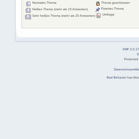
Normales Thema
Thema geschlossen
Fixiertes Thema
Heißes Thema (mehr als 15 Antworten)
Umfrage
Sehr heißes Thema (mehr als 25 Antworten)
SMF 2.0.1
S
Protected
Datenschutzerklä
Bad Behavior
has blo