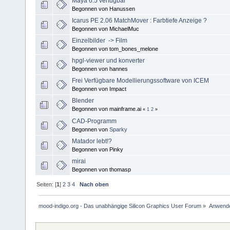
Maya 6.5 verfügbar
Begonnen von Hanussen
Icarus PE 2.06 MatchMover : Farbtiefe Anzeige ?
Begonnen von MichaelMuc
Einzelbilder -> Film
Begonnen von tom_bones_melone
hpgl-viewer und konverter
Begonnen von hannes
Frei Verfügbare Modellierungssoftware von ICEM
Begonnen von Impact
Blender
Begonnen von mainframe.ai
«
1
2
»
CAD-Programm
Begonnen von
Sparky
Matador lebt!?
Begonnen von Pinky
mirai
Begonnen von thomasp
Seiten: [
1
]
2
3
4
Nach oben
mood-indigo.org - Das unabhängige Silicon Graphics User Forum
»
Anwende