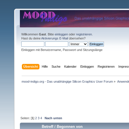
Willkommen
Gast
. Bitte
einloggen
oder
registrieren
.
Hast du deine
Aktivierungs E-Mail
übersehen?
Einloggen mit Benutzername, Passwort und Sitzungslänge
Übersicht
Hilfe
Suche
Kalender
Einloggen
Registrieren
Impre
mood-indigo.org - Das unabhängige Silicon Graphics User Forum
»
Anwende
Seiten: [
1
]
2
3
4
Nach unten
Betreff
/
Begonnen von