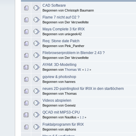
CAD Software
Begonnen von Christoph Baumann
Flame 7 nicht auf O2 ?
Begonnen von Der Verzweifelte
Maya Complete 3 für IRIX
Begonnen von unixgeek42
Req: Stone date Patch
Begonnen von Pink_Panther
Filebrowserproblem in Blender 2.43 ?
Begonnen von Der Verzweifelte
AYAM: 3D-Modelling
Begonnen von
Thomas W.
«
1
2
»
gqview & photoshop
Begonnen von hannes
neues 2D-paintingtool für IRIX in den startlöchern
Begonnen von Thomas
Videos abspielen
Begonnen von Geewiz
QCAD mit MIPS3-CPU
Begonnen von Nautilus
«
1
2
»
Fraktalprogramm für IRIX
Begonnen von alphons